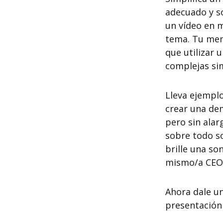
adecuado y s
un vídeo en 
tema. Tu men
que utilizar 
complejas sim
Lleva ejemplo
crear una dem
pero sin ala
sobre todo so
brille una so
mismo/a CEO 
Ahora dale u
presentación 