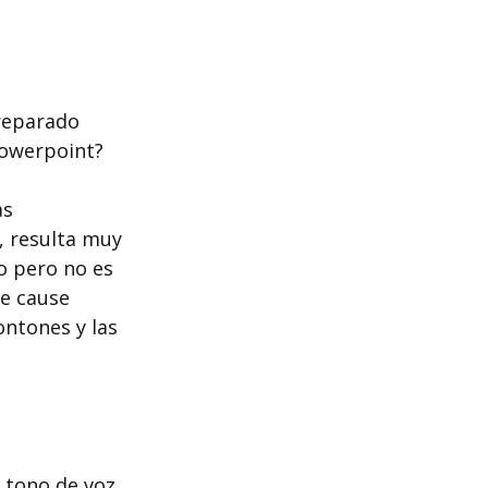
preparado
powerpoint?
as
, resulta muy
po pero no es
ue cause
ontones y las
 tono de voz