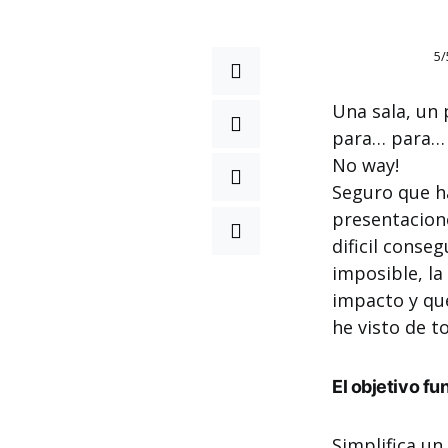
5/
Una sala, un
para… para… 
No way!
Seguro que ha
presentacione
dificil conse
imposible, la
impacto y que
he visto de t
El objetivo f
Simplifica u