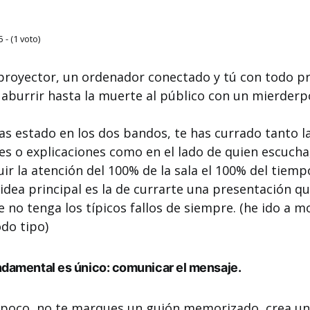
5 - (1 voto)
 proyector, un ordenador conectado y tú con todo 
aburrir hasta la muerte al público con un mierder
s estado en los dos bandos, te has currado tanto l
s o explicaciones como en el lado de quien escucha
guir la atención del 100% de la sala el 100% del tiem
 idea principal es la de currarte una presentación q
 no tenga los típicos fallos de siempre. (he ido a m
odo tipo)
undamental es único: comunicar el mensaje.
n poco, no te marques un guión memorizado, crea un