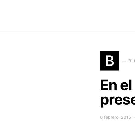
Search for:
B
BL
En el
prese
6 febrero, 2015