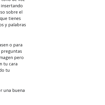
 insertando
so sobre el
que tienes
os y palabras
pasen o para
s preguntas
 imagen pero
n tu cara
do tu
er una buena