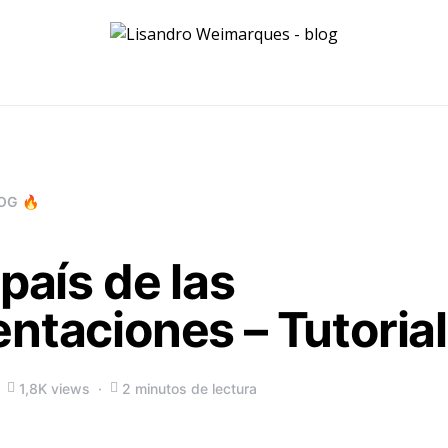
OG 🔥
 país de las
ntaciones – Tutorial
1,8K views
2 minutos de lectura