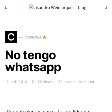
Search for:
C
CURIOSO 🔥
No tengo
whatsapp
11 abril, 2013
1,6K views
1 minutos de lectura
¿Por qué piensas que es la app lider en