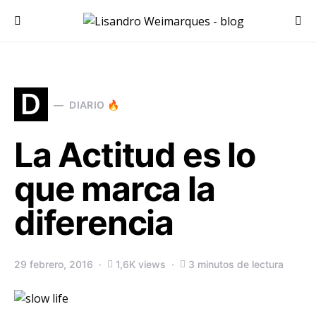
Search for:
D
DIARIO 🔥
La Actitud es lo
que marca la
diferencia
29 febrero, 2016
1,6K views
3 minutos de lectura