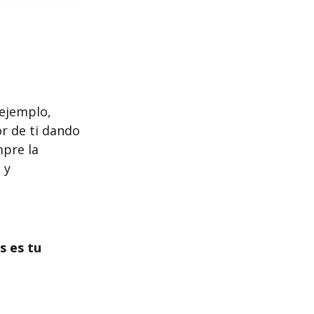
 ejemplo,
r de ti dando
mpre la
 y
s es tu