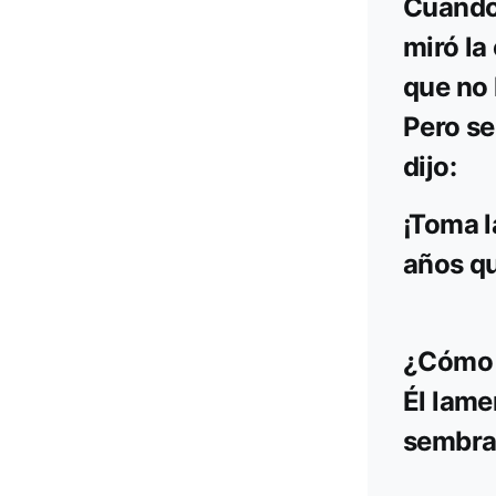
Cuando 
miró la
que no 
Pero se
dijo:
¡Toma l
años qu
¿Cómo c
Él lame
sembra