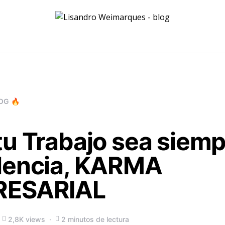
OG 🔥
u Trabajo sea siemp
lencia, KARMA
RESARIAL
2,8K views
2 minutos de lectura