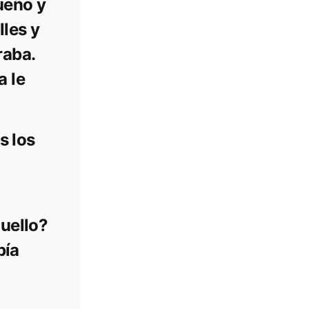
ueño y
lles y
raba.
a le
s los
quello?
bía