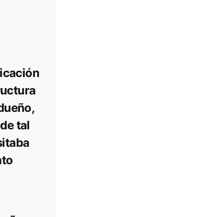
ficación
ructura
 dueño,
de tal
sitaba
nto