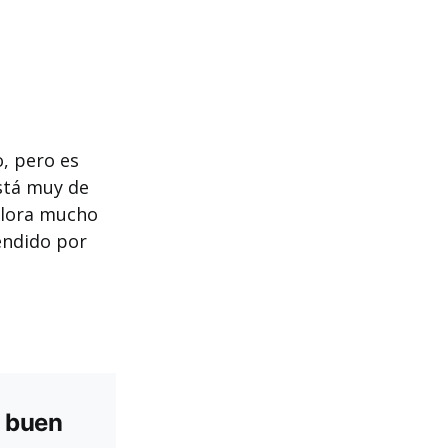
, pero es
stá muy de
valora mucho
fendido por
n buen