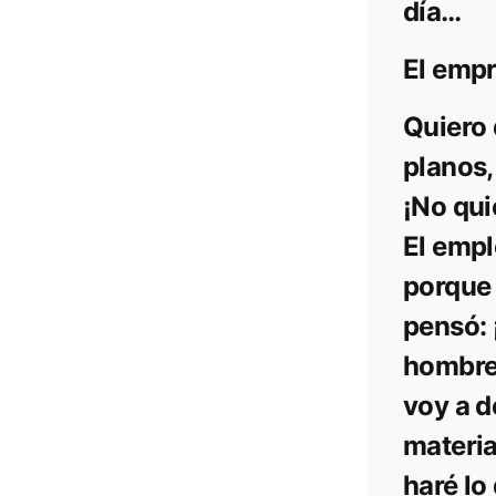
día…
El empr
Quiero 
planos,
¡No qui
El empl
porque 
pensó: 
hombre 
voy a d
materia
haré lo