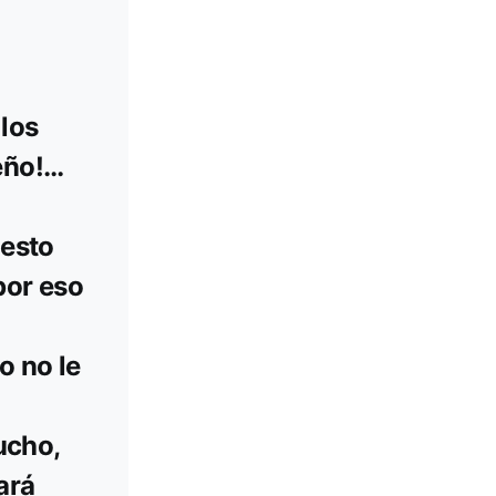
los
eño!…
lesto
por eso
o no le
ucho,
ará