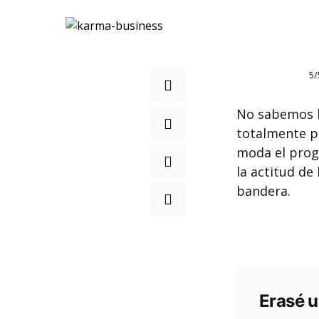
5/
No sabemos h
totalmente p
moda el progr
la actitud de
bandera.
Erasé u