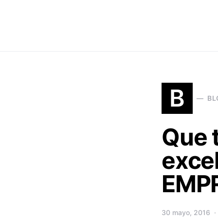
Search for:
B
BL
Que t
exce
EMP
30 mayo, 2016