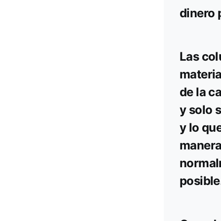
d
inero 
Las col
materia
de la c
y solo 
y lo que
manera 
normalm
posible