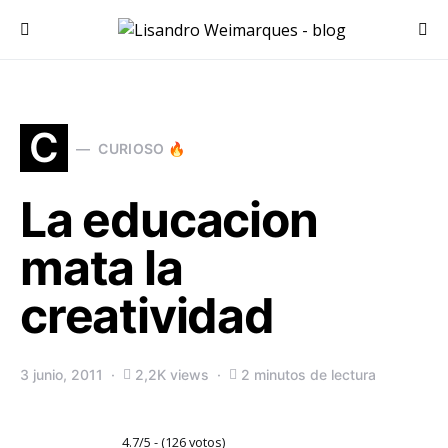
Search for:
C
CURIOSO 🔥
La educacion
mata la
creatividad
3 junio, 2011
2,2K views
2 minutos de lectura
4.7/5 - (126 votos)