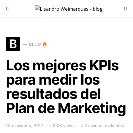
Search for:
B
BLOG 🔥
Los mejores KPIs
para medir los
resultados del
Plan de Marketing
15 diciembre, 2017
3,0K views
3 minutos de lectura