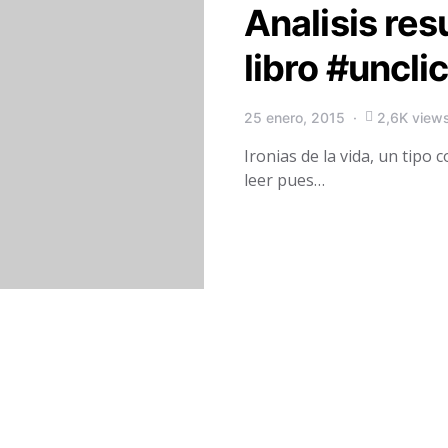
Analisis res
libro #uncli
25 enero, 2015
2,6K view
Ironias de la vida, un tip
leer pues…