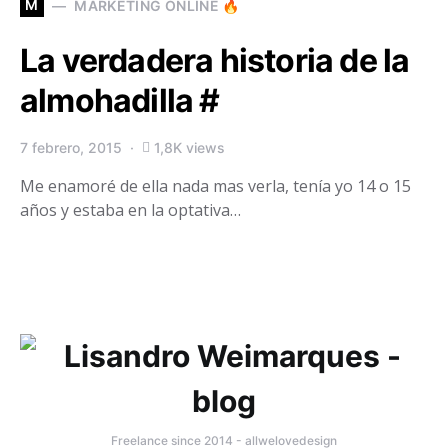
M
MARKETING ONLINE 🔥
La verdadera historia de la
almohadilla #
7 febrero, 2015
1,8K views
Me enamoré de ella nada mas verla, tenía yo 14 o 15
años y estaba en la optativa…
Freelance since 2014 - allwelovedesign