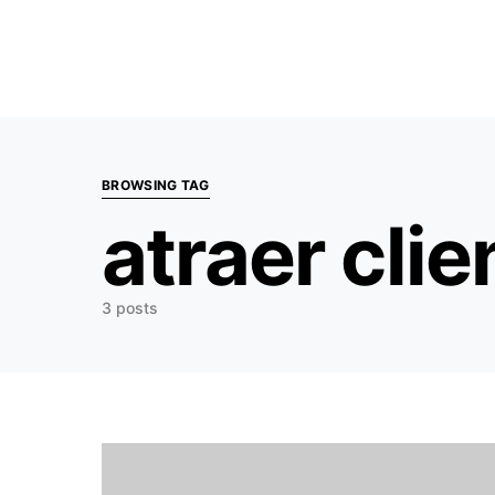
Search for:
BROWSING TAG
atraer cli
3 posts