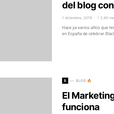
del blog co
1 diciembre, 2019
2,9K vi
Hace ya varios años que te
en España de celebrar Bla
B
BLOG 🔥
El Marketin
funciona