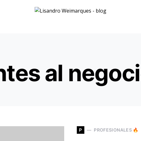
entes al negoc
P
PROFESIONALES 🔥