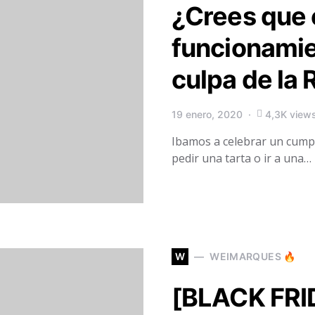
¿Crees que 
funcionamie
culpa de la 
19 enero, 2020
4,3K view
Ibamos a celebrar un cump
pedir una tarta o ir a una…
W
WEIMARQUES 🔥
[BLACK FRID