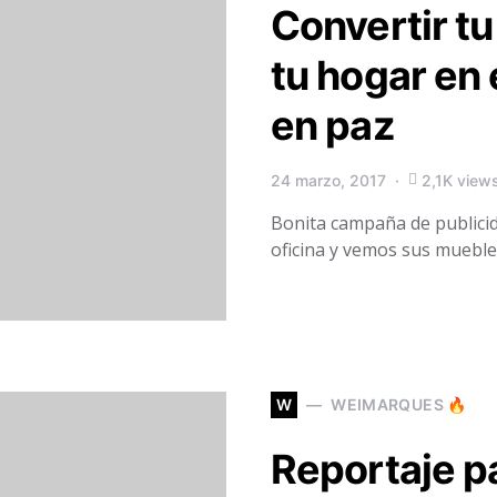
Convertir tu
tu hogar en 
en paz
24 marzo, 2017
2,1K view
Bonita campaña de publici
oficina y vemos sus mueble
W
WEIMARQUES 🔥
Reportaje pa