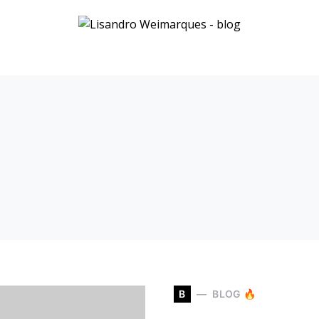
B
BLOG 🔥