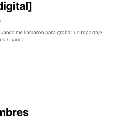
igital]
s
 cuando me llamaron para grabar un reportaje
res. Cuando…
ombres
s