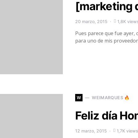
[marketing d
20 marzo, 2015
1,8K view
Pues parece que fue ayer,
para uno de mis proveedo
W
WEIMARQUES 🔥
Feliz día H
12 marzo, 2015
1,7K view