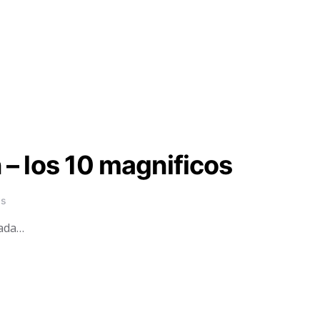
 – los 10 magnificos
ws
 nada…