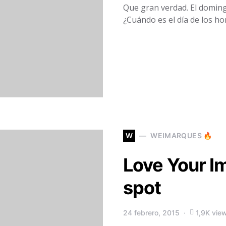
Que gran verdad. El domin
¿Cuándo es el día de los 
W
WEIMARQUES 🔥
Love Your I
spot
24 febrero, 2015
1,9K vie