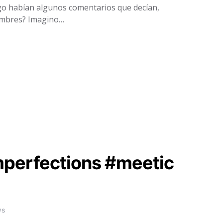
go habían algunos comentarios que decían,
hombres? Imagino…
mperfections #meetic
ws