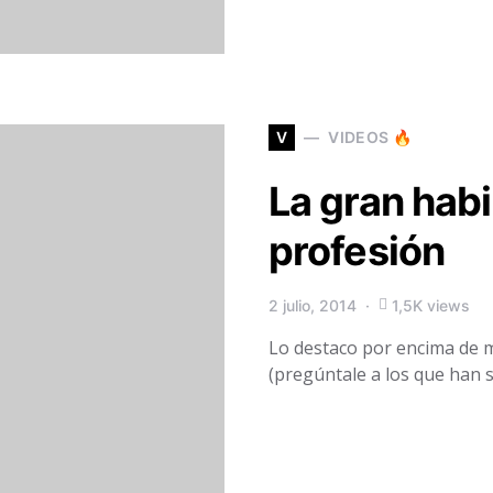
V
VIDEOS 🔥
La gran habi
profesión
2 julio, 2014
1,5K views
Lo destaco por encima de mu
(pregúntale a los que han 