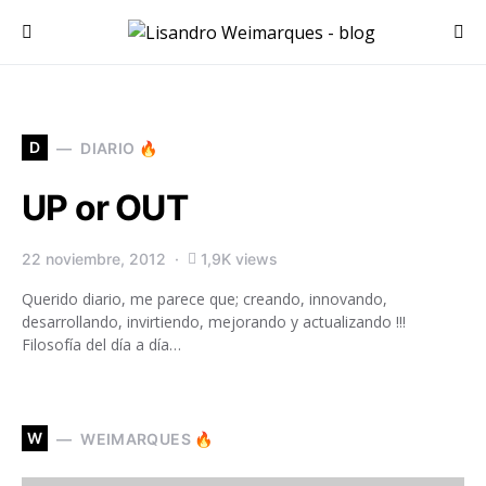
Search for:
D
DIARIO 🔥
UP or OUT
22 noviembre, 2012
1,9K views
Querido diario, me parece que; creando, innovando,
desarrollando, invirtiendo, mejorando y actualizando !!!
Filosofía del día a día…
W
WEIMARQUES 🔥