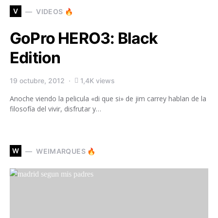
V
VIDEOS 🔥
GoPro HERO3: Black
Edition
19 octubre, 2012
1,4K views
Anoche viendo la pelicula «di que si» de jim carrey hablan de la
filosofía del vivir, disfrutar y…
W
WEIMARQUES 🔥