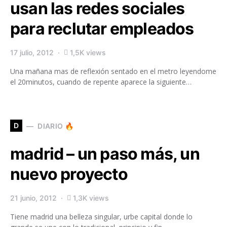
usan las redes sociales
para reclutar empleados
17 julio, 2012
1,5K views
Una mañana mas de reflexión sentado en el metro leyendome
el 20minutos, cuando de repente aparece la siguiente…
D
DIARIO 🔥
madrid – un paso más, un
nuevo proyecto
21 junio, 2012
1,3K views
Tiene madrid una belleza singular, urbe capital donde lo