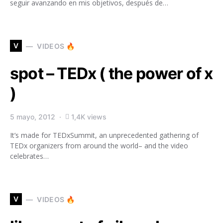
seguir avanzando en mis objetivos, después de…
V
VIDEOS 🔥
spot – TEDx ( the power of x
)
5 mayo, 2012
1,4K views
It’s made for TEDxSummit, an unprecedented gathering of
TEDx organizers from around the world– and the video
celebrates…
V
VIDEOS 🔥