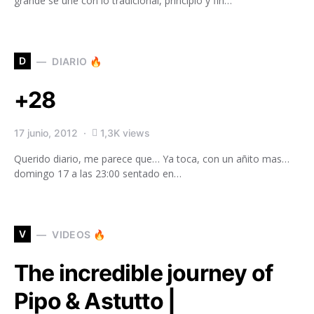
grande se une con lo tradicional, principio y fin…
D
DIARIO 🔥
+28
17 junio, 2012
1,3K views
Querido diario, me parece que… Ya toca, con un añito mas…
domingo 17 a las 23:00 sentado en…
V
VIDEOS 🔥
The incredible journey of
Pipo & Astutto |