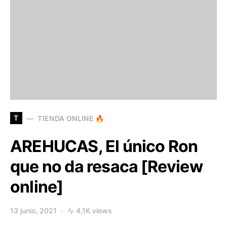
T
TIENDA ONLINE 🔥
AREHUCAS, El único Ron
que no da resaca [Review
online]
13 junio, 2021
4,1K views